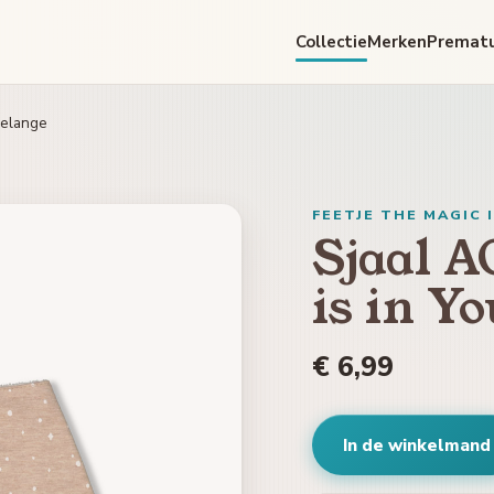
Collectie
Merken
Premat
melange
FEETJE THE MAGIC 
Sjaal A
is in Y
€ 6,99
In de winkelmand