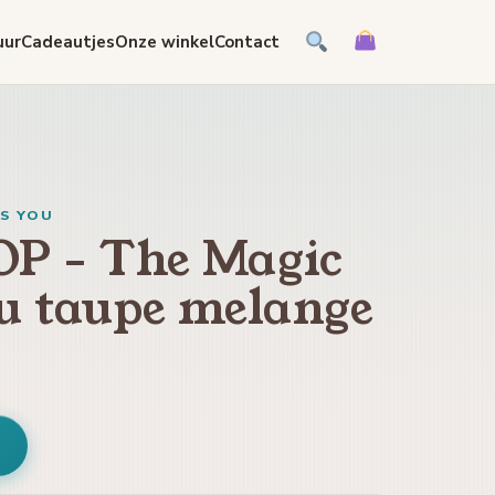
uur
Cadeautjes
Onze winkel
Contact
IS YOU
OP - The Magic
ou taupe melange