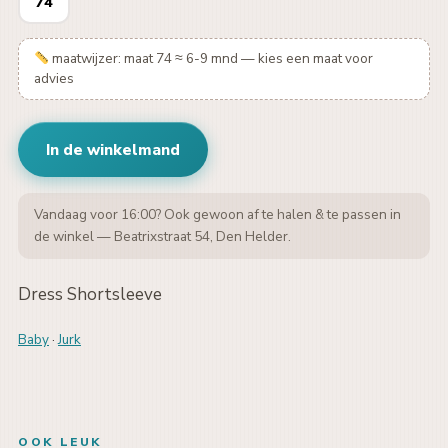
74
maatwijzer: maat 74 ≈ 6-9 mnd — kies een maat voor
advies
In de winkelmand
Vandaag voor 16:00? Ook gewoon af te halen & te passen in
de winkel — Beatrixstraat 54, Den Helder.
Dress Shortsleeve
Baby
·
Jurk
OOK LEUK