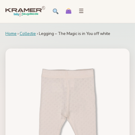
☰
Home
›
Collectie
› Legging – The Magic is in You off white