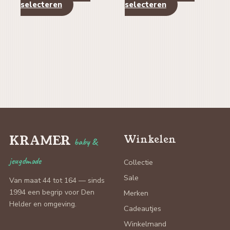
Dit
Dit
selecteren
selecteren
product
product
heeft
heeft
meerdere
meerdere
variaties.
variaties.
Deze
Deze
optie
optie
kan
kan
gekozen
gekozen
worden
worden
KRAMER
Winkelen
baby &
op
op
jeugdmode
de
de
Collectie
productpagina
productpagin
Sale
Van maat 44 tot 164 — sinds
1994 een begrip voor Den
Merken
Helder en omgeving.
Cadeautjes
Winkelmand