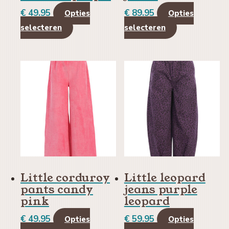
€
49.95
€
89.95
Opties
Opties
Dit
Dit
selecteren
selecteren
product
product
heeft
heeft
meerdere
meerdere
variaties.
variaties.
Deze
Deze
optie
optie
kan
kan
gekozen
gekozen
worden
worden
op
op
Little corduroy
Little leopard
de
de
pants candy
jeans purple
productpagina
productpagin
pink
leopard
€
49.95
€
59.95
Opties
Opties